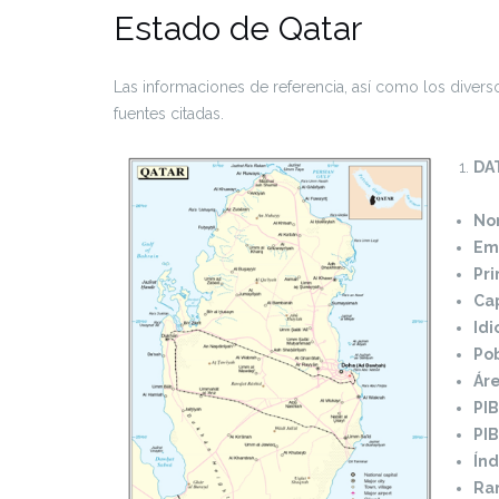
Estado de Qatar
Las informaciones de referencia, así como los divers
fuentes citadas.
DA
Nom
Em
Pri
Cap
Id
Po
Ár
PIB
PIB
Índ
Ran