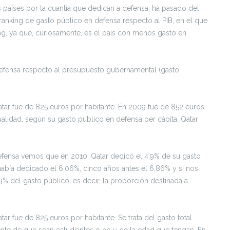
 países por la cuantía que dedican a defensa, ha pasado del
ranking de gasto público en defensa respecto al PIB, en el que
ng, ya que, curiosamente, es el país con menos gasto en
defensa respecto al presupuesto gubernamental (gasto
atar fue de 825 euros por habitante. En 2009 fue de 852 euros,
ualidad, según su gasto público en defensa per cápita, Qatar
defensa vemos que en 2010, Qatar dedicó el 4,9% de su gasto
 había dedicado el 6,06%, cinco años antes el 6,86% y si nos
9% del gasto público, es decir, la proporción destinada a
ar fue de 825 euros por habitante. Se trata del gasto total
ente de que sean estudiantes o no y de la edad que tengan. En