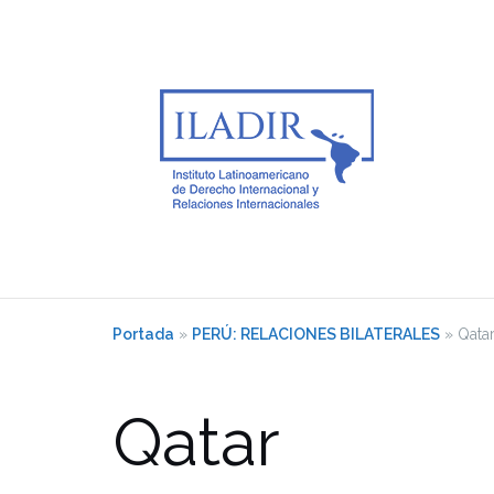
Saltar
al
contenido
Portada
»
PERÚ: RELACIONES BILATERALES
»
Qata
Qatar