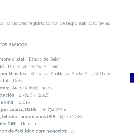
os indicadores registrados son de responsabilidad de las
TOS BÁSICOS
bre oficial:
Estado de Qatar
ir:
Tamim bin Hamad Al Thani
mer Ministro:
Khalid bin Khalifa bin Abdul Aziz Al Thani
ital:
Doha
ioma:
Árabe (oficial), inglés
blación:
2,781,677 (2018)
ea km2:
11,610
 per cápita, USD$:
68,794 (2018)
, billones americanos US$:
191.4 (2018)
ice GINI:
No data
go de facilidad para negocios:
77