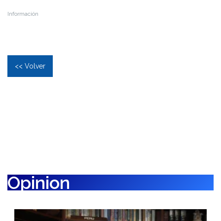
Información
<< Volver
Opinion