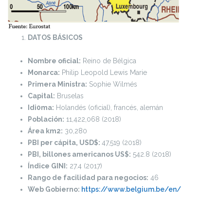
DATOS BÁSICOS
Nombre oficial:
Reino de Bélgica
Monarca:
Philip Leopold Lewis Marie
Primera Ministra:
Sophie Wilmés
Capital:
Bruselas
Idi0ma:
Holandés (oficial), francés, alemán
Población:
11,422,068 (2018)
Área km2:
30,280
PBI per cápita, USD$:
47,519 (2018)
PBI, billones americanos US$:
542.8 (2018)
Índice GINI:
27.4 (2017)
Rango de facilidad para negocios:
46
Web Gobierno:
https://www.belgium.be/en/