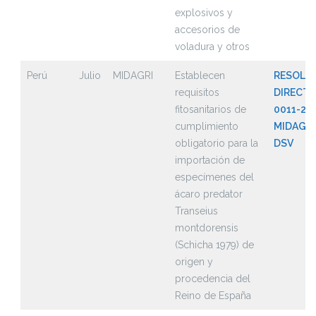
explosivos y
accesorios de
voladura y otros
Perú
Julio
MIDAGRI
Establecen
RESOLU
requisitos
DIRECTO
fitosanitarios de
0011-20
cumplimiento
MIDAGRI
obligatorio para la
DSV
importación de
especímenes del
ácaro predator
Transeius
montdorensis
(Schicha 1979) de
origen y
procedencia del
Reino de España