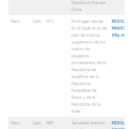
República Popular
China
Perú
Julio
MTC
Prorrogan desde
RESOLU
el 16 hasta el 31 de
MINISTE
julio de 2021 la
685-202
suspensión de los
vuelos de
pasajeros
provenientes de la
República de
Sudáfrica de la
República
Federativa de
Brasil y de la
República de la
India
Perú
Julio
MEF
Aprueban precios
RESOLUC