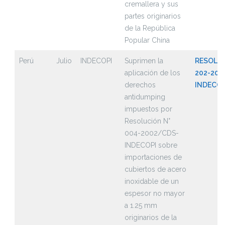
cremallera y sus
partes originarios
de la República
Popular China
Perú
Julio
INDECOPI
Suprimen la
RESOLUC
aplicación de los
202-202
derechos
INDECOP
antidumping
impuestos por
Resolución N°
004-2002/CDS-
INDECOPI sobre
importaciones de
cubiertos de acero
inoxidable de un
espesor no mayor
a 1.25 mm
originarios de la