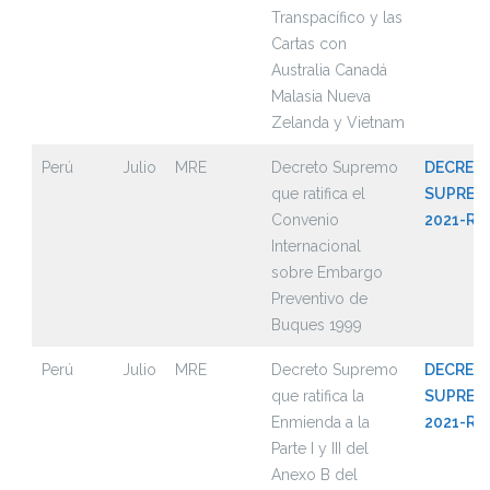
Transpacífico y las
Cartas con
Australia Canadá
Malasia Nueva
Zelanda y Vietnam
Perú
Julio
MRE
Decreto Supremo
DECRET
que ratifica el
SUPREMO
Convenio
2021-RE
Internacional
sobre Embargo
Preventivo de
Buques 1999
Perú
Julio
MRE
Decreto Supremo
DECRET
que ratifica la
SUPREMO
Enmienda a la
2021-RE
Parte I y III del
Anexo B del