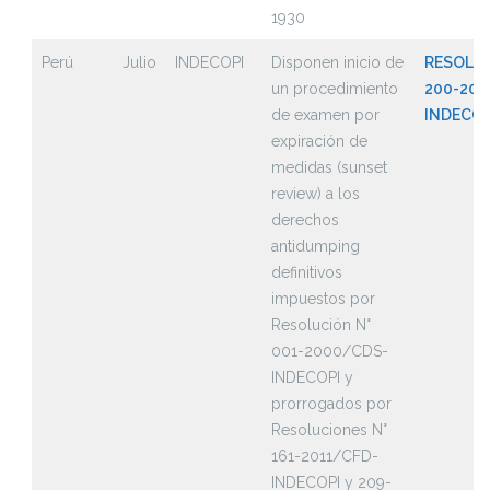
1930
Perú
Julio
INDECOPI
Disponen inicio de
RESOLUC
un procedimiento
200-202
de examen por
INDECOP
expiración de
medidas (sunset
review) a los
derechos
antidumping
definitivos
impuestos por
Resolución N°
001-2000/CDS-
INDECOPI y
prorrogados por
Resoluciones N°
161-2011/CFD-
INDECOPI y 209-