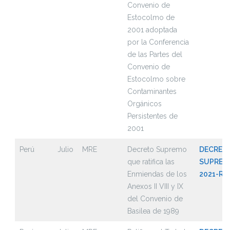
Convenio de
Estocolmo de
2001 adoptada
por la Conferencia
de las Partes del
Convenio de
Estocolmo sobre
Contaminantes
Orgánicos
Persistentes de
2001
Perú
Julio
MRE
Decreto Supremo
DECRET
que ratifica las
SUPREMO
Enmiendas de los
2021-RE
Anexos II VIII y IX
del Convenio de
Basilea de 1989