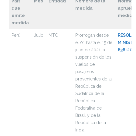
País
Mes
Entidad
Nombre de la
Norma 
que
medida
aprueba
emite
medida
medida
Perú
Julio
MTC
Prorrogan desde
RESOLU
el 01 hasta el 15 de
MINISTE
julio de 2021 la
636-202
suspensión de los
vuelos de
pasajeros
provenientes de la
República de
Sudáfrica de la
República
Federativa de
Brasil y de la
República de la
India