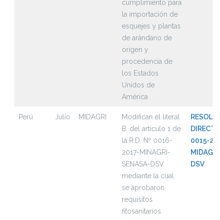
cumplimiento para
la importación de
esquejes y plantas
de arándano de
origen y
procedencia de
los Estados
Unidos de
América
Perú
Julio
MIDAGRI
Modifican el literal
RESOLU
B. del artículo 1 de
DIRECTO
la R.D. Nº 0016-
0015-20
2017-MINAGRI-
MIDAGRI
SENASA-DSV
DSV
mediante la cual
se aprobaron
requisitos
fitosanitarios