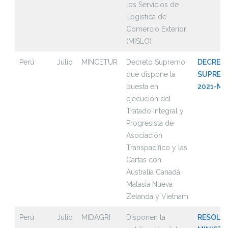
los Servicios de
Logística de
Comercio Exterior
(MISLO)
Perú
Julio
MINCETUR
Decreto Supremo
DECRET
que dispone la
SUPREMO
puesta en
2021-M
ejecución del
Tratado Integral y
Progresista de
Asociación
Transpacífico y las
Cartas con
Australia Canadá
Malasia Nueva
Zelanda y Vietnam
Perú
Julio
MIDAGRI
Disponen la
RESOLU