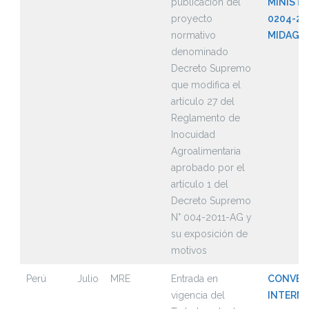
publicación del
MINISTE
proyecto
0204-20
normativo
MIDAGRI
denominado
Decreto Supremo
que modifica el
artículo 27 del
Reglamento de
Inocuidad
Agroalimentaria
aprobado por el
artículo 1 del
Decreto Supremo
N° 004-2011-AG y
su exposición de
motivos
Perú
Julio
MRE
Entrada en
CONVEN
vigencia del
INTERN