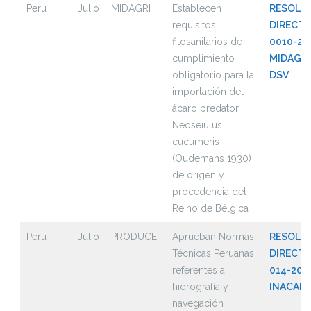
Perú
Julio
MIDAGRI
Establecen
RESOLU
requisitos
DIRECTO
fitosanitarios de
0010-20
cumplimiento
MIDAGRI
obligatorio para la
DSV
importación del
ácaro predator
Neoseiulus
cucumeris
(Oudemans 1930)
de origen y
procedencia del
Reino de Bélgica
Perú
Julio
PRODUCE
Aprueban Normas
RESOLU
Técnicas Peruanas
DIRECTO
referentes a
014-202
hidrografía y
INACAL
navegación