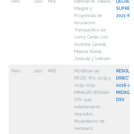
Perú
Julio
MRE
Ratifican el Tratado
DECRET
Integral y
SUPREMO
Progresista de
2021-RE
Asociación
Transpacífico así
como Cartas con
Australia Canadá
Malasia Nueva
Zelanda y Vietnam
Perú
Julio
MRE
Modifican las
RESOLU
RR.DD. Nºs. 0035 y
DIRECTO
0055-2015-
0016-20
MINAGRI-SENASA-
MIDAGRI
DSV que
DSV
establecieron
requisitos
fitosanitarios de
necesario