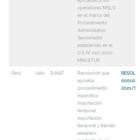
aplicables a los
operadores MISLO
en el marco del
Procedimiento
Administrativo
Sancionador
establecido en el
D.S. N° 007-2020-
MINCETUR
Perú
Julio
SUNAT
Resolución que
RESOLUC
aprueba
000108-
procedimiento
2021/S
específico
Importación
temporal
exportación
temporal y tránsito
aduanero