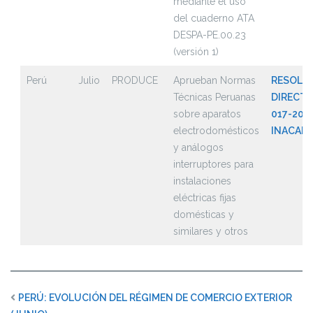
mediante el uso
del cuaderno ATA
DESPA-PE.00.23
(versión 1)
Perú
Julio
PRODUCE
Aprueban Normas
RESOLU
Técnicas Peruanas
DIRECTO
sobre aparatos
017-202
electrodomésticos
INACAL
y análogos
interruptores para
instalaciones
eléctricas fijas
domésticas y
similares y otros
PERÚ: EVOLUCIÓN DEL RÉGIMEN DE COMERCIO EXTERIOR