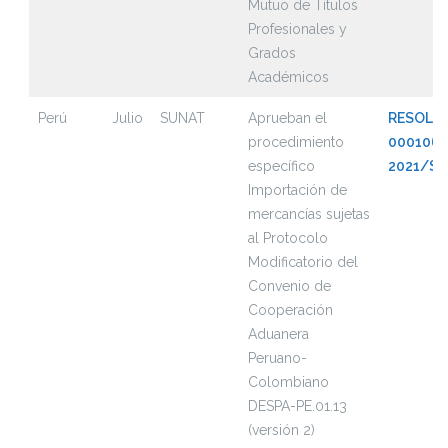
Mutuo de Títulos
Profesionales y
Grados
Académicos
Perú
Julio
SUNAT
Aprueban el
RESOLUC
procedimiento
000106-
específico
2021/S
Importación de
mercancías sujetas
al Protocolo
Modificatorio del
Convenio de
Cooperación
Aduanera
Peruano-
Colombiano
DESPA-PE.01.13
(versión 2)