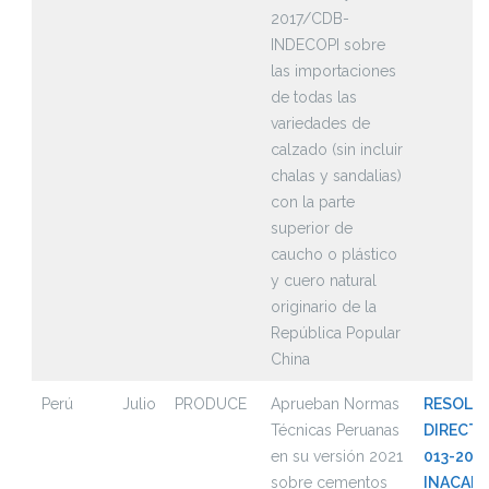
2017/CDB-
INDECOPI sobre
las importaciones
de todas las
variedades de
calzado (sin incluir
chalas y sandalias)
con la parte
superior de
caucho o plástico
y cuero natural
originario de la
República Popular
China
Perú
Julio
PRODUCE
Aprueban Normas
RESOLU
Técnicas Peruanas
DIRECTO
en su versión 2021
013-2021
sobre cementos
INACAL