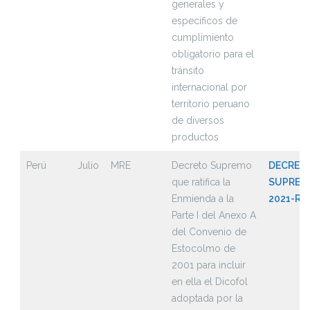
generales y
específicos de
cumplimiento
obligatorio para el
tránsito
internacional por
territorio peruano
de diversos
productos
Perú
Julio
MRE
Decreto Supremo
DECRET
que ratifica la
SUPREMO
Enmienda a la
2021-RE
Parte I del Anexo A
del Convenio de
Estocolmo de
2001 para incluir
en ella el Dicofol
adoptada por la