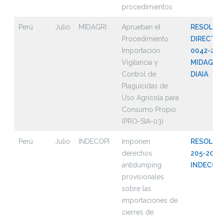
procedimientos
Perú
Julio
MIDAGRI
Aprueban el
RESOLU
Procedimiento:
DIRECTO
Importación
0042-20
Vigilancia y
MIDAGRI
Control de
DIAIA
Plaguicidas de
Uso Agrícola para
Consumo Propio
(PRO-SIA-03)
Perú
Julio
INDECOPI
Imponen
RESOLUC
derechos
205-202
antidumping
INDECOP
provisionales
sobre las
importaciones de
cierres de