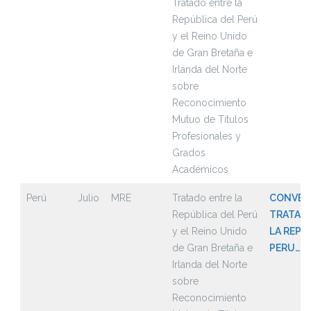
Tratado entre la
República del Perú
y el Reino Unido
de Gran Bretaña e
Irlanda del Norte
sobre
Reconocimiento
Mutuo de Títulos
Profesionales y
Grados
Académicos
Perú
Julio
MRE
Tratado entre la
CONVEN
República del Perú
TRATAD
y el Reino Unido
LA REPU
de Gran Bretaña e
PERU……
Irlanda del Norte
sobre
Reconocimiento