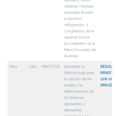
(excepto: sesos
cabezas médulas
espinales tiroides
e hipófisis)
refrigerados o
congelados de la
especie bovina
procedentes de la
Mancomunidad de
Australia
Perú
Julio
MINCETUR
Aprueban la
RESOLU
Metodología para
MINISTE
el cálculo de las
108-202
multas y la
MINCET
determinación de
los factores
agravantes y
atenuantes