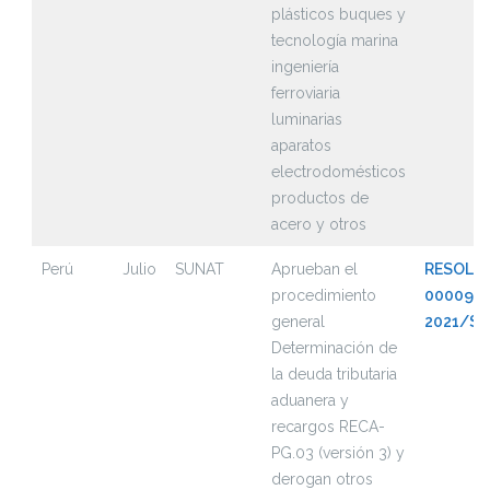
plásticos buques y
tecnología marina
ingeniería
ferroviaria
luminarias
aparatos
electrodomésticos
productos de
acero y otros
Perú
Julio
SUNAT
Aprueban el
RESOLUC
procedimiento
000094-
general
2021/S
Determinación de
la deuda tributaria
aduanera y
recargos RECA-
PG.03 (versión 3) y
derogan otros