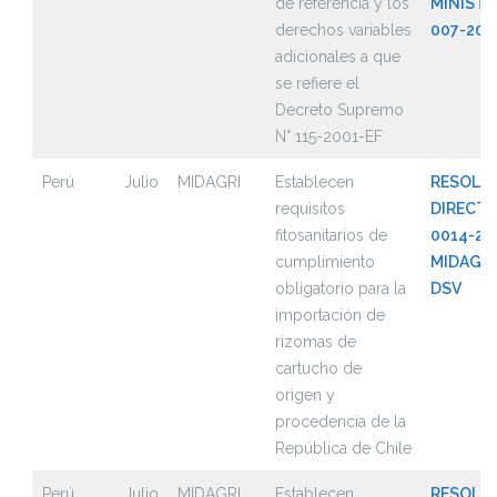
de referencia y los
MINISTE
derechos variables
007-202
adicionales a que
se refiere el
Decreto Supremo
N° 115-2001-EF
Perú
Julio
MIDAGRI
Establecen
RESOLU
requisitos
DIRECTO
fitosanitarios de
0014-20
cumplimiento
MIDAGRI
obligatorio para la
DSV
importación de
rizomas de
cartucho de
origen y
procedencia de la
República de Chile
Perú
Julio
MIDAGRI
Establecen
RESOLU