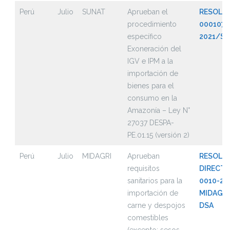
Perú
Julio
SUNAT
Aprueban el
RESOLUC
procedimiento
000107-
específico
2021/S
Exoneración del
IGV e IPM a la
importación de
bienes para el
consumo en la
Amazonía – Ley N°
27037 DESPA-
PE.01.15 (versión 2)
Perú
Julio
MIDAGRI
Aprueban
RESOLU
requisitos
DIRECTO
sanitarios para la
0010-20
importación de
MIDAGRI
carne y despojos
DSA
comestibles