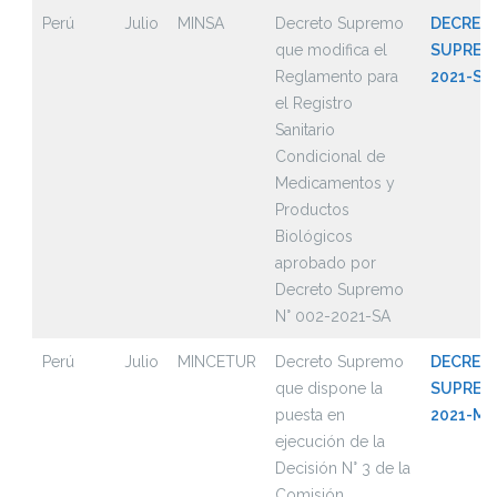
Perú
Julio
MINSA
Decreto Supremo
DECRET
que modifica el
SUPREMO
Reglamento para
2021-SA
el Registro
Sanitario
Condicional de
Medicamentos y
Productos
Biológicos
aprobado por
Decreto Supremo
N° 002-2021-SA
Perú
Julio
MINCETUR
Decreto Supremo
DECRET
que dispone la
SUPREMO
puesta en
2021-M
ejecución de la
Decisión N° 3 de la
Comisión