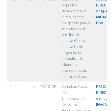
requisitos
DIRECTO
fitosanitarios de
0013-20
cumplimiento
MIDAGRI
obligatorio para la
DSV
importación de
semillas de
papaya (Carica
papaya L.) de
origen de la
República de
Filipinas y
procedencia de
los Países Bajos
Perú
Julio
PRODUCE
Aprueban Guías
RESOLU
de
DIRECTO
Implementación
015-202
de Normas
INACAL
Técnicas Peruanas