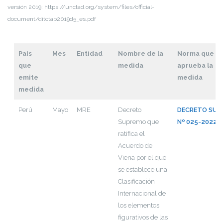
versión 2019: https://unctad.org/system/files/official-
document/ditctab2019d5_es.pdf
País
Mes
Entidad
Nombre de la
Norma que
que
medida
aprueba la
emite
medida
medida
Perú
Mayo
MRE
Decreto
DECRETO SUP
Supremo que
Nº 025-2022-
ratifica el
Acuerdo de
Viena por el que
se establece una
Clasificación
Internacional de
los elementos
figurativos de las