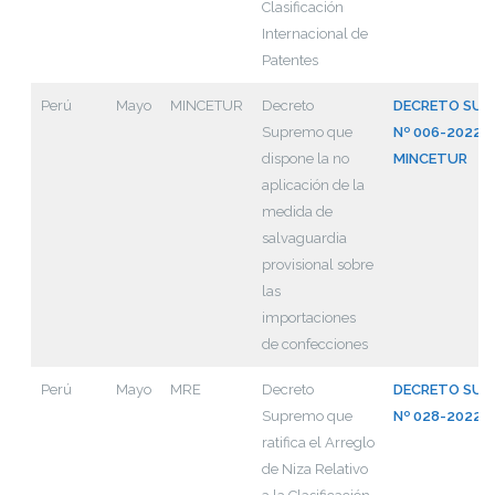
Clasificación
Internacional de
Patentes
Perú
Mayo
MINCETUR
Decreto
DECRETO SUP
Supremo que
Nº 006-2022-
dispone la no
MINCETUR
aplicación de la
medida de
salvaguardia
provisional sobre
las
importaciones
de confecciones
Perú
Mayo
MRE
Decreto
DECRETO SUP
Supremo que
Nº 028-2022-
ratifica el Arreglo
de Niza Relativo