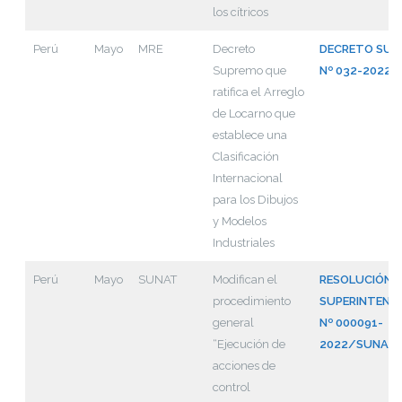
los cítricos
Perú
Mayo
MRE
Decreto
DECRETO SUP
Supremo que
Nº 032-2022-
ratifica el Arreglo
de Locarno que
establece una
Clasificación
Internacional
para los Dibujos
y Modelos
Industriales
Perú
Mayo
SUNAT
Modifican el
RESOLUCIÓN 
procedimiento
SUPERINTEND
general
Nº 000091-
“Ejecución de
2022/SUNAT
acciones de
control