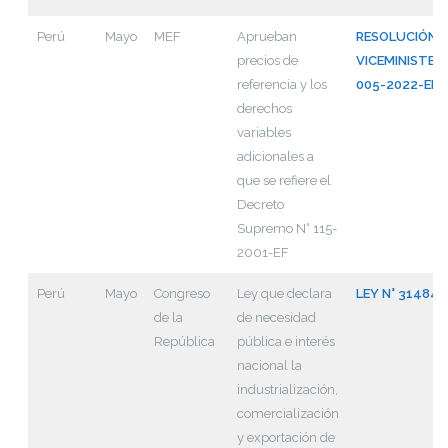
Perú
Mayo
MEF
Aprueban
RESOLUCIÓN
precios de
VICEMINISTERI
referencia y los
005-2022-EF/
derechos
variables
adicionales a
que se refiere el
Decreto
Supremo N° 115-
2001-EF
Perú
Mayo
Congreso
Ley que declara
LEY N° 31484
de la
de necesidad
República
pública e interés
nacional la
industrialización,
comercialización
y exportación de