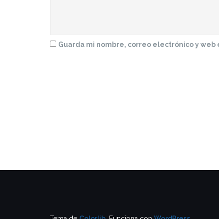
Guarda mi nombre, correo electrónico y web 
Tema de
Colorlib
. Funciona con
WordPress
.