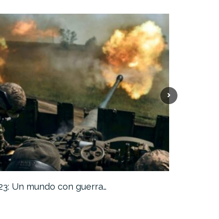
23: Un mundo con guerra…
India quie