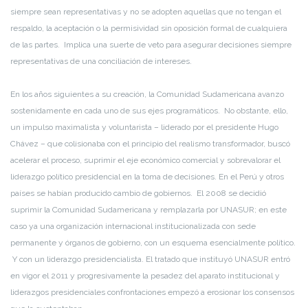
siempre sean representativas y no se adopten aquellas que no tengan el
respaldo, la aceptación o la permisividad sin oposición formal de cualquiera
de las partes. Implica una suerte de veto para asegurar decisiones siempre
representativas de una conciliación de intereses.
En los años siguientes a su creación, la Comunidad Sudamericana avanzo
sostenidamente en cada uno de sus ejes programáticos. No obstante, ello,
un impulso maximalista y voluntarista – liderado por el presidente Hugo
Chávez – que colisionaba con el principio del realismo transformador, buscó
acelerar el proceso, suprimir el eje económico comercial y sobrevalorar el
liderazgo político presidencial en la toma de decisiones. En el Perú y otros
países se habían producido cambio de gobiernos. El 2008 se decidió
suprimir la Comunidad Sudamericana y remplazarla por UNASUR; en este
caso ya una organización internacional institucionalizada con sede
permanente y órganos de gobierno, con un esquema esencialmente político.
Y con un liderazgo presidencialista. El tratado que instituyó UNASUR entró
en vigor el 2011 y progresivamente la pesadez del aparato institucional y
liderazgos presidenciales confrontaciones empezó a erosionar los consensos