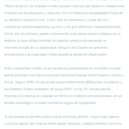
Peace Science
, los Estados Unidos poseen más de 250 bases e instalaciones
militares en el extranjero y cerca de 200 mil efectivos desplegados fuera de
su territorio nacional (Vine, 2021). Sólo en Alemania y Corea del Sur
mantienen aproximadamente 34 000 y 26 400 efectivos, respectivamente.
China, por el contrario, posee únicamente unas pocas bases militares en el
exterior, lo que refleja también el carácter predominantemente no
intervencionista de su diplomacia. Ningún otro Estado se aproxima
actualmente a la capacidad militar operativa global de Washington.
Esta unipolaridad militar no se reproduce plenamente en el ámbito nuclear,
donde persiste una estructura esencialmente bipolar entre Estados Unidos y
Rusia. Según SIPRI, Rusia posee aproximadamente 5889 armas nucleares y
los Estados Unidos alrededor de 5244 (SIPRI, 2025). En consecuencia,
mientras el sistema es unipolar en términos militares convencionales, en el
ámbito estratégico-nuclear mantiene rasgos de bipolaridad.
Si se traslada el eje del análisis hacia el ámbito político, ningún país ejerce
una articulación tan intensa entre poder nacional y política exterior como los