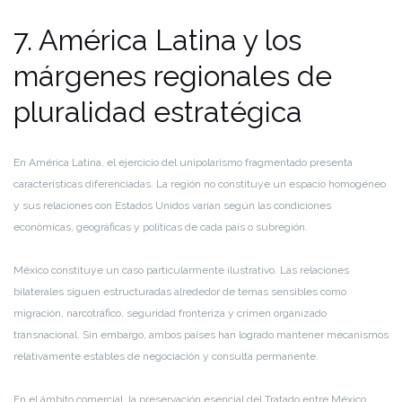
7. América Latina y los
márgenes regionales de
pluralidad estratégica
En América Latina, el ejercicio del unipolarismo fragmentado presenta
características diferenciadas. La región no constituye un espacio homogéneo
y sus relaciones con Estados Unidos varían según las condiciones
económicas, geográficas y políticas de cada país o subregión.
México constituye un caso particularmente ilustrativo. Las relaciones
bilaterales siguen estructuradas alrededor de temas sensibles como
migración, narcotráfico, seguridad fronteriza y crimen organizado
transnacional. Sin embargo, ambos países han logrado mantener mecanismos
relativamente estables de negociación y consulta permanente.
En el ámbito comercial, la preservación esencial del Tratado entre México,