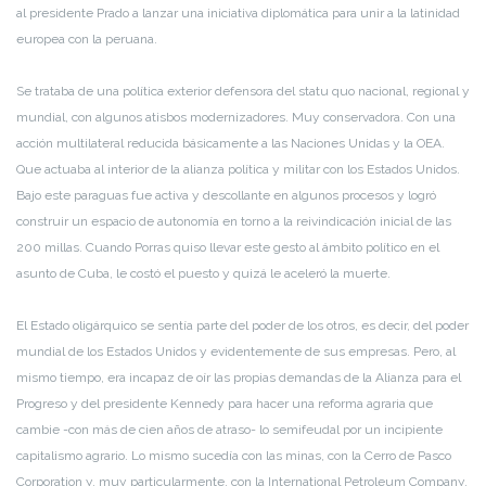
al presidente Prado a lanzar una iniciativa diplomática para unir a la latinidad
europea con la peruana.
Se trataba de una política exterior defensora del statu quo nacional, regional y
mundial, con algunos atisbos modernizadores. Muy conservadora. Con una
acción multilateral reducida básicamente a las Naciones Unidas y la OEA.
Que actuaba al interior de la alianza política y militar con los Estados Unidos.
Bajo este paraguas fue activa y descollante en algunos procesos y logró
construir un espacio de autonomía en torno a la reivindicación inicial de las
200 millas. Cuando Porras quiso llevar este gesto al ámbito político en el
asunto de Cuba, le costó el puesto y quizá le aceleró la muerte.
El Estado oligárquico se sentía parte del poder de los otros, es decir, del poder
mundial de los Estados Unidos y evidentemente de sus empresas. Pero, al
mismo tiempo, era incapaz de oír las propias demandas de la Alianza para el
Progreso y del presidente Kennedy para hacer una reforma agraria que
cambie -con más de cien años de atraso- lo semifeudal por un incipiente
capitalismo agrario. Lo mismo sucedía con las minas, con la Cerro de Pasco
Corporation y, muy particularmente, con la International Petroleum Company.