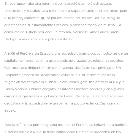
En ese lapso hubo una reforma que no afectó o cambió estructuras
productivas y sociales. Una reforma de la superestructura, si se quiere, pero
que paradójicamente -quizá por esa misma naturaleza- es la que sigue
orientando en sus lineamientos básicos -a pesar de todo y de mucho – la
conducta del Estado peruano. La reforma, o como la llamó Carlos García
Bedoya, la revolución de la política exterior.
A 1968 el Perú era un Estado y una sociedad oligárquicos con bolsones de un
capitalismo mercantil, en la que el racismo cruzaba las relaciones sociales.
Con una clase dirigente muy conservadora, dueña de sus privilegios. Un
incipiente proceso de urbanización avistaba el futuro inmediato de la
migración del campo a la ciudad. La coalición oligárquica entre el APRA y la
Unión Nacional Odriísta ahogaba los intentos modernizadores y en algunos
campos progresistas del gobierno de Belaúnde Terry. Estas características
del Estado y la sociedad se reflejaban en la política exterior. Casi como un
espejo.
Desde el fin de la primera guerra mundial el Perú había extraviado la tradición
histórica del siglo XIX que había consolidado un manejo autónomo en las