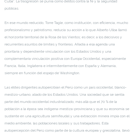
Cuba”. La trasgresión se punía como delitos contra la fe y la seguridad
públicas.
En ese mundo reducido, Torre Tagle, como institución, con eficiencia, mucho
profesionalismo y patriotismo, reducía su acción a lo que Alberto Ulloa llamó
el horizonte territorial de la Rosa de los Vientos; es decir, a los decisivos y
recurrentes asuntos de límites y fronteras. Añadía a esa agenda una
prioritaria y dependiente vinculación con los Estados Unidos y una
complementaria vinculación positiva con Europa Occidental, especialmente
Francia, Italia, Inglaterra e intermitentemente con España y Alemania,
siempre en función del espejo de Washington.
Las élites dirigentes autopercibían el Perú como un país occidental, blanco-
mestizo-urbano, aliado de los Estados Unidos. Una sociedad que se sentía
parte del mundo occidental industrializado, más allá que el 70 % de la
población a la época sea indígena-mestiza-provinciana y que su economía se
sustente en una agricultura semifeudal y una extracción minera impía con el
medio ambiente, las poblaciones locales y sus trabajadores. Esta
autopercepción del Perú como parte de la cultura europea y grecolatina, llevó