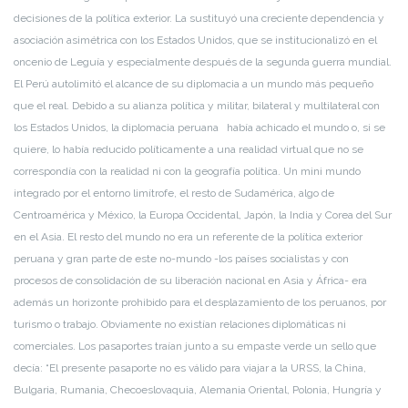
decisiones de la política exterior. La sustituyó una creciente dependencia y
asociación asimétrica con los Estados Unidos, que se institucionalizó en el
oncenio de Leguía y especialmente después de la segunda guerra mundial.
El Perú autolimitó el alcance de su diplomacia a un mundo más pequeño
que el real. Debido a su alianza política y militar, bilateral y multilateral con
los Estados Unidos, la diplomacia peruana había achicado el mundo o, si se
quiere, lo había reducido políticamente a una realidad virtual que no se
correspondía con la realidad ni con la geografía política. Un mini mundo
integrado por el entorno limítrofe, el resto de Sudamérica, algo de
Centroamérica y México, la Europa Occidental, Japón, la India y Corea del Sur
en el Asia. El resto del mundo no era un referente de la política exterior
peruana y gran parte de este no-mundo -los países socialistas y con
procesos de consolidación de su liberación nacional en Asia y África- era
además un horizonte prohibido para el desplazamiento de los peruanos, por
turismo o trabajo. Obviamente no existían relaciones diplomáticas ni
comerciales. Los pasaportes traían junto a su empaste verde un sello que
decía: “El presente pasaporte no es válido para viajar a la URSS, la China,
Bulgaria, Rumania, Checoeslovaquia, Alemania Oriental, Polonia, Hungría y