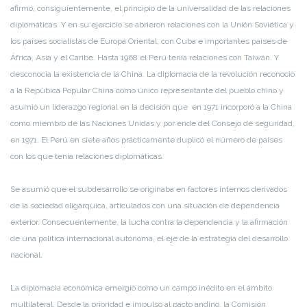
afirmó, consiguientemente, el principio de la universalidad de las relaciones
diplomáticas. Y en su ejercicio se abrieron relaciones con la Unión Soviética y
los países socialistas de Europa Oriental, con Cuba e importantes países de
África, Asia y el Caribe. Hasta 1968 el Perú tenía relaciones con Taiwán. Y
desconocía la existencia de la China. La diplomacia de la revolución reconoció
a la Repúbica Popular China como único representante del pueblo chino y
asumió un liderazgo regional en la decisión que en 1971 incorporó a la China
como miembro de las Naciones Unidas y por ende del Consejo de seguridad,
en 1971. El Perú en siete años prácticamente duplicó el número de países
con los que tenía relaciones diplomáticas.
Se asumió que el subdesarrollo se originaba en factores internos derivados
de la sociedad oligárquica, articulados con una situación de dependencia
exterior. Consecuentemente, la lucha contra la dependencia y la afirmación
de una política internacional autónoma, el eje de la estrategia del desarrollo
nacional.
La diplomacia económica emergió como un campo inédito en el ámbito
multilateral. Desde la prioridad e impulso al pacto andino, la Comisión