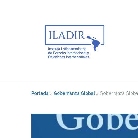
Saltar
al
contenido
Portada
»
Gobernanza Global
»
Gobernanza Global