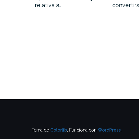
entado
relativa a…
convertir
Tema de
Colorlib
. Funciona con
WordPress
.