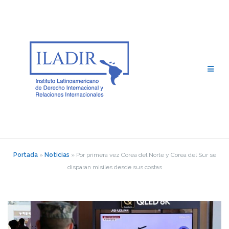
Saltar
al
contenido
Portada
»
Noticias
»
Por primera vez Corea del Norte y Corea del Sur se
disparan misiles desde sus costas